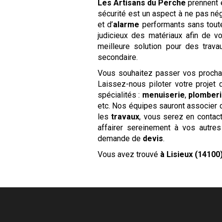
Les Artisans du Perche
prennent 
sécurité est un aspect à ne pas nég
et d’
alarme
performants sans toutef
judicieux des matériaux afin de v
meilleure solution pour des trava
secondaire.
Vous souhaitez passer vos proch
Laissez-nous piloter votre projet
spécialités :
menuiserie
,
plomber
etc. Nos équipes sauront associer d
les
travaux
, vous serez en contac
affairer sereinement à vos autre
demande de
devis
.
Vous avez trouvé
à Lisieux (14100