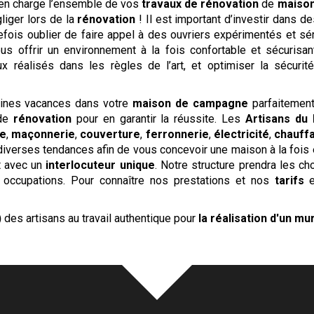
en charge l’ensemble de vos
travaux de rénovation
de
maison
liger lors de la
rénovation
! Il est important d’investir dans d
ois oublier de faire appel à des ouvriers expérimentés et séri
ous offrir un environnement à la fois confortable et sécurisa
ux réalisés dans les règles de l’art, et optimiser la sécurit
aines vacances dans votre
maison de campagne
parfaitement
 de
rénovation
pour en garantir la réussite. Les
Artisans du
ie
,
maçonnerie
,
couverture
,
ferronnerie
,
électricité
,
chauff
iverses tendances afin de vous concevoir une maison à la fois 
t avec un
interlocuteur unique
. Notre structure prendra les c
s occupations. Pour connaître nos prestations et nos
tarifs
e
)
des artisans au travail authentique pour
la réalisation d'un mu