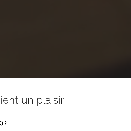
nt un plaisir
0)
?