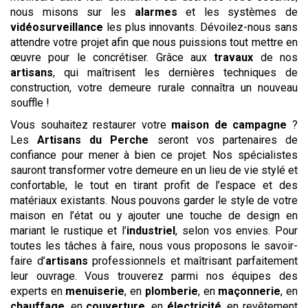
nous misons sur les
alarmes
et les systèmes de
vidéosurveillance
les plus innovants. Dévoilez-nous sans
attendre votre projet afin que nous puissions tout mettre en
œuvre pour le concrétiser. Grâce aux
travaux
de nos
artisans
, qui maîtrisent les dernières techniques de
construction, votre demeure rurale connaîtra un nouveau
souffle !
Vous souhaitez restaurer votre
maison de campagne
?
Les
Artisans du Perche
seront vos partenaires de
confiance pour mener à bien ce projet. Nos spécialistes
sauront transformer votre demeure en un lieu de vie stylé et
confortable, le tout en tirant profit de l’espace et des
matériaux existants. Nous pouvons garder le style de votre
maison en l’état ou y ajouter une touche de design en
mariant le rustique et l’
industriel
, selon vos envies. Pour
toutes les tâches à faire, nous vous proposons le savoir-
faire d’
artisans
professionnels et maîtrisant parfaitement
leur ouvrage. Vous trouverez parmi nos équipes des
experts en
menuiserie
, en
plomberie
, en
maçonnerie
, en
chauffage
, en
couverture
, en
électricité
, en revêtement