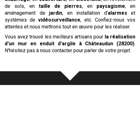
de sols, en
taille de pierres
, en
paysagisme
, en
aménagement de
jardin
, en installation d’
alarmes
et
systèmes de
vidéosurveillance
, etc. Confiez-nous vos
attentes et nous mettrons tout en œuvre pour les réaliser.
Vous avez trouvé les meilleurs artisans pour
la réalisation
d'un mur en enduit d'argile
à Châteaudun (28200)
.
N'hésitez pas à nous contacter pour parler de votre projet.
Notre
écoute
au cœur de chaque
réalisation