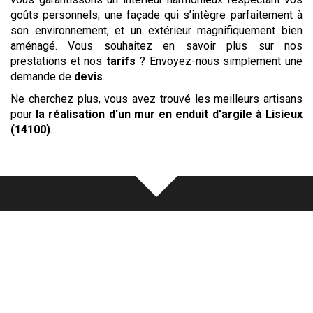
goûts personnels, une façade qui s’intègre parfaitement à
son environnement, et un extérieur magnifiquement bien
aménagé. Vous souhaitez en savoir plus sur nos
prestations et nos
tarifs
? Envoyez-nous simplement une
demande de
devis
.
Ne cherchez plus, vous avez trouvé les meilleurs artisans
pour
la réalisation d'un mur en enduit d'argile
à Lisieux
(14100)
.
Notre
écoute
au cœur de chaque
réalisation