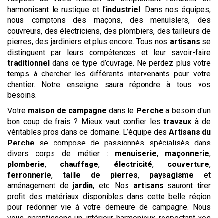
harmonisant le rustique et l’
industriel
. Dans nos équipes,
nous comptons des maçons, des menuisiers, des
couvreurs, des électriciens, des plombiers, des tailleurs de
pierres, des jardiniers et plus encore. Tous nos
artisans
se
distinguent par leurs compétences et leur savoir-faire
traditionnel
dans ce type d’ouvrage. Ne perdez plus votre
temps à chercher les différents intervenants pour votre
chantier. Notre enseigne saura répondre à tous vos
besoins.
Votre
maison de campagne
dans le
Perche
a besoin d’un
bon coup de frais ? Mieux vaut confier les
travaux
à de
véritables pros dans ce domaine. L’équipe des
Artisans du
Perche
se compose de passionnés spécialisés dans
divers corps de métier :
menuiserie
,
maçonnerie
,
plomberie
,
chauffage
,
électricité
,
couverture
,
ferronnerie
,
taille de pierres
,
paysagisme
et
aménagement de
jardin
, etc. Nos
artisans
sauront tirer
profit des matériaux disponibles dans cette belle région
pour redonner vie à votre demeure de campagne. Nous
vous garantissons un intérieur harmonieux respectant vos