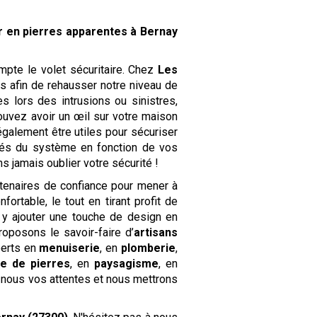
r en pierres apparentes
à Bernay
pte le volet sécuritaire. Chez
Les
es afin de rehausser notre niveau de
s lors des intrusions ou sinistres,
ouvez avoir un œil sur votre maison
galement être utiles pour sécuriser
ités du système en fonction de vos
jamais oublier votre sécurité !
tenaires de confiance pour mener à
ortable, le tout en tirant profit de
 y ajouter une touche de design en
roposons le savoir-faire d’
artisans
perts en
menuiserie
, en
plomberie
,
lle de pierres
, en
paysagisme
, en
z-nous vos attentes et nous mettrons