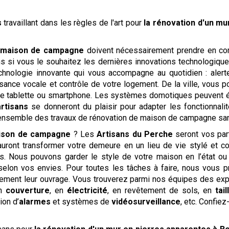
s
travaillant dans les règles de l'art pour
la rénovation d'un mu
maison de campagne
doivent nécessairement prendre en com
ns si vous le souhaitez les dernières innovations technologiqu
hnologie innovante qui vous accompagne au quotidien : alerte
sance vocale et contrôle de votre logement. De la ville, vous p
tre tablette ou smartphone. Les systèmes domotiques peuvent é
artisans
se donneront du plaisir pour adapter les fonctionnal
ensemble des travaux de rénovation de maison de campagne sans 
ison de campagne
? Les
Artisans du Perche
seront vos par
uront transformer votre demeure en un lieu de vie stylé et conf
ts. Nous pouvons garder le style de votre maison en l’état ou
 selon vos envies. Pour toutes les tâches à faire, nous vous p
itement leur ouvrage. Vous trouverez parmi nos équipes des ex
en
couverture
, en
électricité
, en revêtement de sols, en
tai
tion d’
alarmes
et systèmes de
vidéosurveillance
, etc. Confie