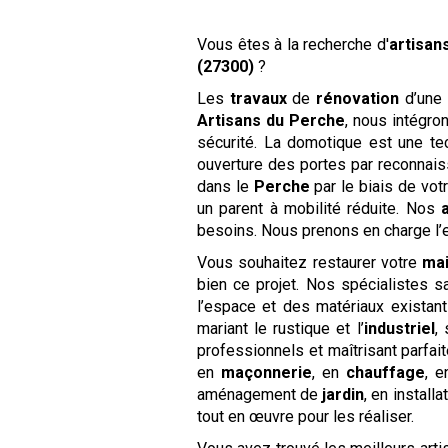
Vous êtes à la recherche d'
artisan
(27300)
?
Les
travaux
de
rénovation
d’une
Artisans du Perche
, nous intégro
sécurité. La domotique est une tec
ouverture des portes par reconnais
dans le
Perche
par le biais de vo
un parent à mobilité réduite. Nos
besoins. Nous prenons en charge l’
Vous souhaitez restaurer votre
ma
bien ce projet. Nos spécialistes sa
l’espace et des matériaux existan
mariant le rustique et l’
industriel
,
professionnels et maîtrisant parfa
en
maçonnerie
, en
chauffage
, 
aménagement de
jardin
, en installa
tout en œuvre pour les réaliser.