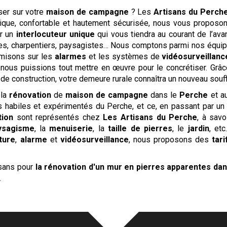
ser sur votre
maison de campagne
? Les
Artisans du Perch
ique, confortable et hautement sécurisée, nous vous proposon
ar un
interlocuteur unique
qui vous tiendra au courant de l’ava
stes, charpentiers, paysagistes… Nous comptons parmi nos équip
s misons sur les
alarmes
et les systèmes de
vidéosurveillanc
e nous puissions tout mettre en œuvre pour le concrétiser. Grâ
de construction, votre demeure rurale connaîtra un nouveau souff
 la
rénovation
de
maison de campagne
dans le
Perche
et a
us habiles et expérimentés du Perche, et ce, en passant par un
tion
sont représentés chez
Les Artisans du Perche
, à savo
ysagisme
, la
menuiserie
, la
taille de pierres
, le
jardin
, et
ture
,
alarme
et
vidéosurveillance
, nous proposons des
tar
isans pour
la rénovation d'un mur en pierres apparentes
dan
.