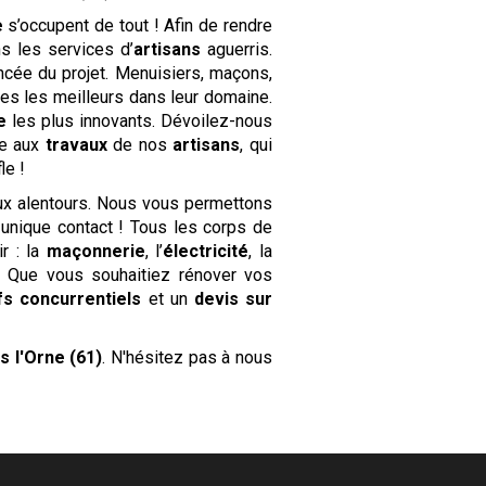
e
s’occupent de tout ! Afin de rendre
s les services d’
artisans
aguerris.
ncée du projet. Menuisiers, maçons,
es les meilleurs dans leur domaine.
e
les plus innovants. Dévoilez-nous
ce aux
travaux
de nos
artisans
, qui
le !
ux alentours. Nous vous permettons
 unique contact ! Tous les corps de
ir : la
maçonnerie
, l’
électricité
, la
c. Que vous souhaitiez rénover vos
ifs concurrentiels
et un
devis sur
s l'Orne (61)
. N'hésitez pas à nous