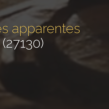
res apparentes
 (27130)