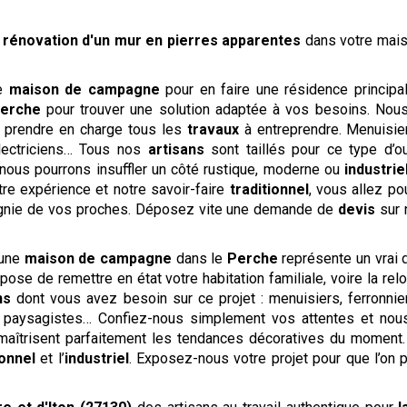
a rénovation d'un mur en pierres apparentes
dans votre mai
re
maison de campagne
pour en faire une résidence principa
Perche
pour trouver une solution adaptée à vos besoins. Nou
r prendre en charge tous les
travaux
à entreprendre. Menuisier
 électriciens… Tous nos
artisans
sont taillés pour ce type d’o
nous pourrons insuffler un côté rustique, moderne ou
industrie
otre expérience et notre savoir-faire
traditionnel
, vous allez po
pagnie de vos proches. Déposez vite une demande de
devis
sur 
 une
maison de campagne
dans le
Perche
représente un vrai d
opose de remettre en état votre habitation familiale, voire la r
ns
dont vous avez besoin sur ce projet : menuisiers, ferronnier
es, paysagistes… Confiez-nous simplement vos attentes et no
aîtrisent parfaitement les tendances décoratives du moment
ionnel
et l’
industriel
. Exposez-nous votre projet pour que l’on 