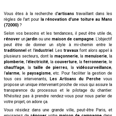
Vous êtes à la recherche d'
artisans
travaillant dans les
règles de l'art pour
la rénovation d'une toiture
au Mans
(72000)
?
Selon vos besoins et les tendances, il peut être utile de,
rénover
un
jardin
ou une
maison de campagne
. L’objectif
peut être de donner un style à mi-chemin entre le
traditionnel
et l'
industriel
. Les
travaux
font alors appel à
plusieurs secteurs, dont la
maçonnerie
, la
menuiserie
, la
plomberie
, l’
électricité
, la
couverture
, la
ferronnerie
, le
chauffage
, la
taille de pierres
, la
vidéosurveillance
,
l’
alarme
, le
paysagisme
, etc. Pour faciliter la gestion de
tous ces intervenants,
Les
Artisans du Perche
vous
propose un unique intervenant proche de vous qui assure la
transparence du processus et le pilotage du chantier.
N’hésitez pas à prendre rendez-vous pour nous parler de
votre projet, on adore ça.
Vous résidez dans une grande ville, peut-être Paris, et
envisagez de
rénover
votre
maison de campagne
dans