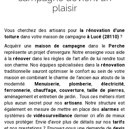
plaisir
Vous cherchez des artisans pour
la rénovation d'une
toiture
dans votre maison de campagne
à Lucé (28110)
?
Acquérir une
maison de campagne
dans le
Perche
représente un projet d’envergure. Notre enseigne vous aide
à la
rénover
dans les règles de l’art afin de lui rendre tout
son charme. Nos équipes spécialisées dans la
rénovation
traditionnelle sauront optimiser le confort au sein de votre
maison en combinant le charme de l’ancien aux atouts de la
modernité.
Menuiserie
,
plomberie
,
électricité
,
ferronnerie
,
chauffage
,
couverture
,
taille de pierres
,
aménagement et entretien de jardin… Tous ces métiers n’ont
plus aucun secret pour nos
artisans
. Notre structure est
également en mesure de mettre en place des
alarmes
et
systèmes de
vidéosurveillance
dernier cri afin de mieux
vous protéger. Envie d’avoir plus de détails sur nos
tarifs
et nos prestations ? Envoyez-nous une demande de
devis