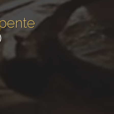
rpente
)