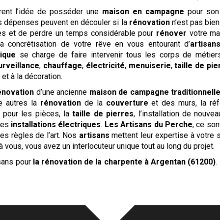
ent l’idée de posséder une
maison en campagne
pour so
es dépenses peuvent en découler si la
rénovation
n’est pas bien
es et de perdre un temps considérable pour
rénover
votre ma
concrétisation de votre rêve en vous entourant d’
artisan
nique
se charge de faire intervenir tous les corps de métiers
urveillance
,
chauffage
,
électricité
,
menuiserie
,
taille de pi
t à la décoration.
énovation
d’une ancienne
maison de campagne traditionnell
e autres la
rénovation
de la
couverture
et des murs, la réf
 pour les pièces, la
taille de pierres
, l’installation de nouv
des
installations électriques
.
Les
Artisans du Perche
, ce so
es règles de l’art. Nos
artisans
mettent leur expertise à votre s
 vous, vous avez un interlocuteur unique tout au long du projet.
isans pour
la rénovation de la charpente
à Argentan (61200)
.