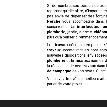
Si de nombreuses personnes ador
reposant qu’elle offre, d’important
pas envie de dépenser des fortun
Perche
vous accompagne dans la 
concurrentiel. Un
interlocuteur u
plomberie
,
jardin
,
alarme
,
vidéos
plus qu’à penser à l’emménagement e
Les
travaux
nécessaires pour la
r
travaux
incontournables sont entr
nouvelles dispositions envisagées
plomberie
et la mise aux normes 
la réalisation de ces
travaux
dans l
de campagne
de vos rêves. Quant à
Vous avez trouvé les meilleurs art
parler de votre projet.