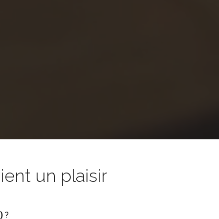
nt un plaisir
)
?