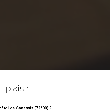
 plaisir
hâtel-en-Saosnois (72600)
?