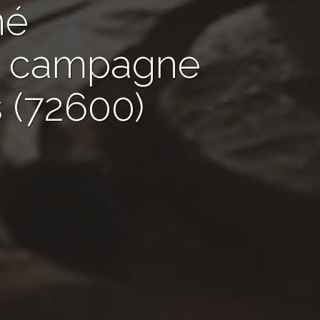
né
de campagne
 (72600)