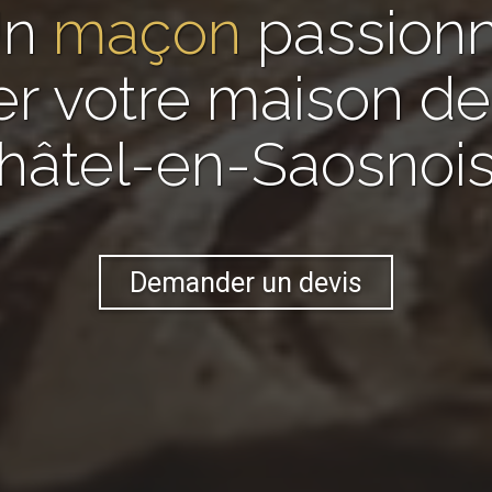
Un
maçon
passion
er votre maison 
hâtel-en-Saosnois
Demander un devis