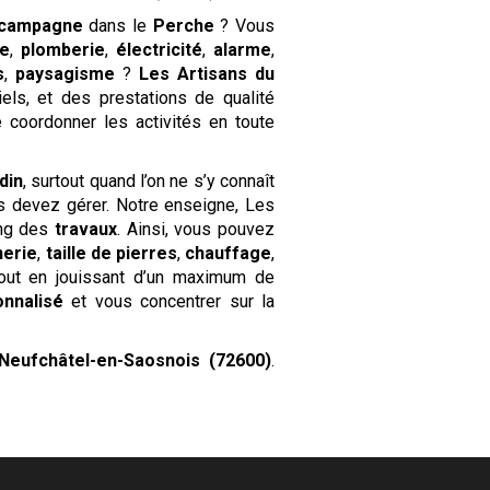
 campagne
dans le
Perche
? Vous
e
,
plomberie
,
électricité
,
alarme
,
s
,
paysagisme
?
Les Artisans du
els, et des prestations de qualité
e coordonner les activités en toute
din
, surtout quand l’on ne s’y connaît
 devez gérer. Notre enseigne, Les
ong des
travaux
. Ainsi, vous pouvez
nerie
,
taille de pierres
,
chauffage
,
 tout en jouissant d’un maximum de
nnalisé
et vous concentrer sur la
Neufchâtel-en-Saosnois (72600)
.