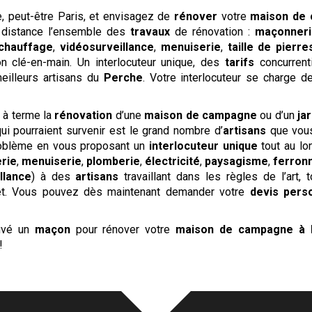
, peut-être Paris, et envisagez de
rénover
votre
maison de
distance l’ensemble des
travaux
de rénovation :
maçonneri
chauffage
,
vidéosurveillance
,
menuiserie
,
taille de pierre
 clé-en-main. Un interlocuteur unique, des
tarifs
concurrenti
meilleurs artisans du
Perche
. Votre interlocuteur se charge d
r à terme la
rénovation
d’une
maison de campagne
ou d’un
jar
i pourraient survenir est le grand nombre d’
artisans
que vous
roblème en vous proposant un
interlocuteur unique
tout au l
rie
,
menuiserie
,
plomberie
,
électricité
,
paysagisme
,
ferron
llance
) à des
artisans
travaillant dans les règles de l’art,
jet. Vous pouvez dès maintenant demander votre
devis
perso
ouvé un
maçon
pour rénover votre
maison de campagne
à 
!