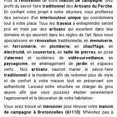
Pour la
rénovation
de votre
maison de campagne
, tirez
profit du savoir-faire
traditionnel
des
Artisans du Perche
.
En confiant votre projet à notre structure, vous profiterez
des services d’un
interlocuteur unique
qui coordonnera
tout à votre place. Tous les
travaux
à entreprendre seront
pris en main par des
artisans
qui excellent dans leur
domaine et qui œuvrent dans les règles de l’art. Nous nous
spécialisons en
rénovation
traditionnelle, en
menuiserie
,
en
ferronnerie
, en
plomberie
, en
chauffage
, en
électricité
, en
couverture
, en
taille de pierres
, en pose
d’
alarmes
et systèmes de
vidéosurveillance
, en
paysagisme
, en aménagement de
jardin
et espaces
verts… Nos
artisans
sauront marier le savoir-faire
traditionnel
à la modernité afin de redonner plus de style
et de confort à votre maison tout en préservant son
authenticité. Laissez notre structure se charger du gros
œuvre afin que vous puissiez étudier sereinement
l’agencement et la décoration de votre habitation.
Vous avez trouvé un
menuisier
pour rénover votre
maison
de campagne
à Bretoncelles (61110)
. N'hésitez pas à