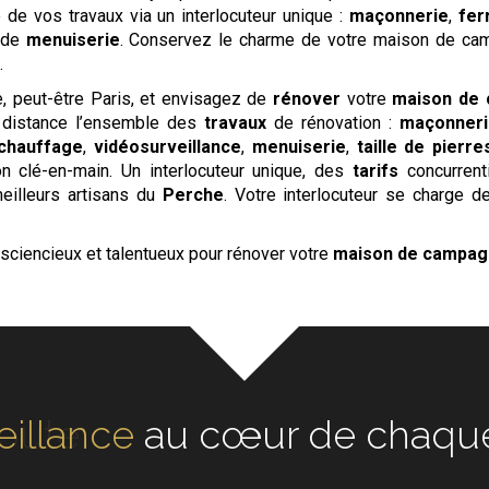
de vos travaux via un interlocuteur unique :
maçonnerie
,
fer
 de
menuiserie
. Conservez le charme de votre maison de cam
.
, peut-être Paris, et envisagez de
rénover
votre
maison de
distance l’ensemble des
travaux
de rénovation :
maçonneri
chauffage
,
vidéosurveillance
,
menuiserie
,
taille de pierre
 clé-en-main. Un interlocuteur unique, des
tarifs
concurrenti
meilleurs artisans du
Perche
. Votre interlocuteur se charge d
sciencieux et talentueux pour rénover votre
maison de campa
oute
au cœur de chaque ré