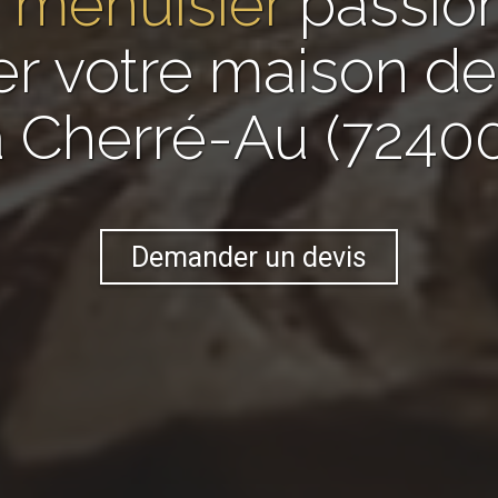
n
menuisier
passio
er votre maison 
à Cherré-Au (72400
Demander un devis