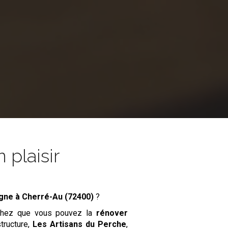
 plaisir
agne
à Cherré-Au (72400)
?
achez que vous pouvez la
rénover
structure,
Les Artisans du Perche
,