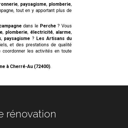
ronnerie
,
paysagisme
,
plomberie
,
pagne, tout en y apportant plus de
 campagne
dans le
Perche
? Vous
e
,
plomberie
,
électricité
,
alarme
,
s
,
paysagisme
?
Les Artisans du
els, et des prestations de qualité
e coordonner les activités en toute
gne
à Cherré-Au (72400)
.
novation