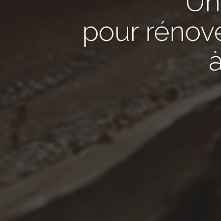
U
pour rénov