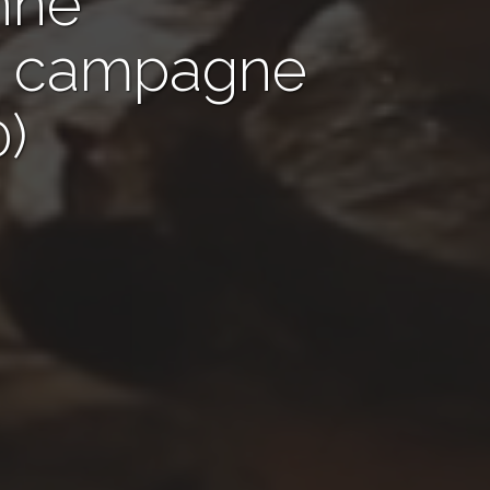
nné
de campagne
)