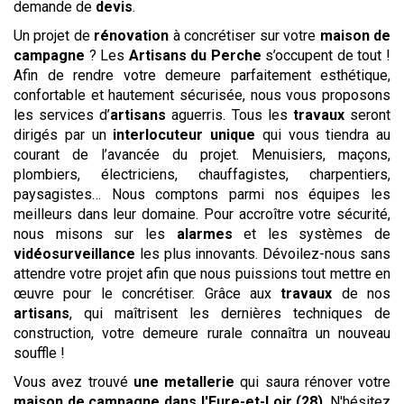
demande de
devis
.
Un projet de
rénovation
à concrétiser sur votre
maison de
campagne
? Les
Artisans du Perche
s’occupent de tout !
Afin de rendre votre demeure parfaitement esthétique,
confortable et hautement sécurisée, nous vous proposons
les services d’
artisans
aguerris. Tous les
travaux
seront
dirigés par un
interlocuteur unique
qui vous tiendra au
courant de l’avancée du projet. Menuisiers, maçons,
plombiers, électriciens, chauffagistes, charpentiers,
paysagistes… Nous comptons parmi nos équipes les
meilleurs dans leur domaine. Pour accroître votre sécurité,
nous misons sur les
alarmes
et les systèmes de
vidéosurveillance
les plus innovants. Dévoilez-nous sans
attendre votre projet afin que nous puissions tout mettre en
œuvre pour le concrétiser. Grâce aux
travaux
de nos
artisans
, qui maîtrisent les dernières techniques de
construction, votre demeure rurale connaîtra un nouveau
souffle !
Vous avez trouvé
une metallerie
qui saura rénover votre
maison de campagne
dans l'Eure-et-Loir (28)
. N'hésitez