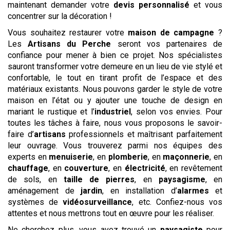
maintenant demander votre
devis
personnalisé
et vous
concentrer sur la décoration !
Vous souhaitez restaurer votre
maison de campagne
?
Les
Artisans du Perche
seront vos partenaires de
confiance pour mener à bien ce projet. Nos spécialistes
sauront transformer votre demeure en un lieu de vie stylé et
confortable, le tout en tirant profit de l’espace et des
matériaux existants. Nous pouvons garder le style de votre
maison en l’état ou y ajouter une touche de design en
mariant le rustique et l’
industriel
, selon vos envies. Pour
toutes les tâches à faire, nous vous proposons le savoir-
faire d’
artisans
professionnels et maîtrisant parfaitement
leur ouvrage. Vous trouverez parmi nos équipes des
experts en
menuiserie
, en
plomberie
, en
maçonnerie
, en
chauffage
, en
couverture
, en
électricité
, en revêtement
de sols, en
taille de pierres
, en
paysagisme
, en
aménagement de
jardin
, en installation d’
alarmes
et
systèmes de
vidéosurveillance
, etc. Confiez-nous vos
attentes et nous mettrons tout en œuvre pour les réaliser.
Ne cherchez plus, vous avez trouvé un
paysagiste
pour