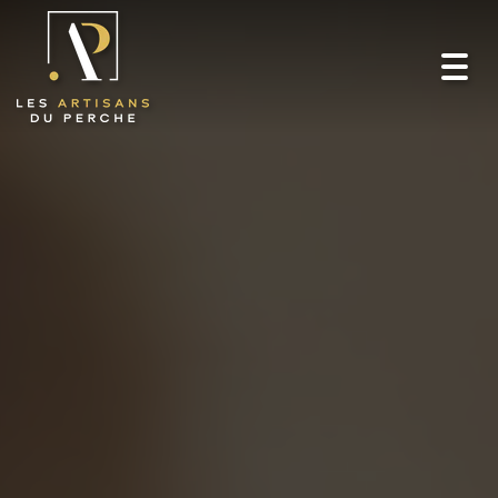
Toggl
navig