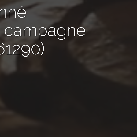
nné
de campagne
61290)