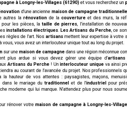
mpagne
à Longny-les-Villages (61290)
et vous recherchez un
énovation
d’une ancienne
maison de campagne traditionnell
e autres la
rénovation
de la
couverture
et des murs, la réf
 pour les pièces, la
taille de pierres
, l’installation de nouv
des
installations électriques
.
Les
Artisans du Perche
, ce so
es règles de l’art. Nos
artisans
mettent leur expertise à votre s
 vous, vous avez un interlocuteur unique tout au long du projet.
n
sur une
maison de campagne
dans une région méconnue c
ent plus ardue si vous devez gérer une équipe d’
artisans
 aux
Artisans du Perche
! Un
interlocuteur unique
va ainsi pr
tiendra au courant de l’avancée du projet. Nos professionnels q
à la hauteur de vos attentes : paysagistes, maçons, menuisiers
ns dans le mariage du
traditionnel
et de l’
industriel
pour prés
ouche moderne qui lui manque. N’attendez plus pour nous sou
our rénover votre
maison de campagne
à Longny-les-Villag