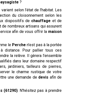
paysagiste
?
e
varient selon l’état de l’habitat. Les
ection du cloisonnement selon les
eaux dispositifs de
chauffage
et de
nt de nombreux artisans qui assurent
ervice afin de vous offrir la
maison
omme le
Perche
n’est pas à la portée
à distance. Pour pallier tous ces
endre la relève. Il gèrera l’ensemble
ualifiés dans leur domaine respectif
, jardiniers, tailleurs de pierres,
erver le charme rustique de votre
mettre une demande de
devis
afin de
es (61290)
. N'hésitez pas à prendre