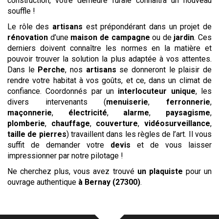
construction, votre demeure rurale connaîtra un nouveau
souffle !
Le rôle des
artisans
est prépondérant dans un projet de
rénovation
d’une
maison de campagne
ou de
jardin
. Ces
derniers doivent connaître les normes en la matière et
pouvoir trouver la solution la plus adaptée à vos attentes.
Dans le
Perche
, nos
artisans
se donneront le plaisir de
rendre votre habitat à vos goûts, et ce, dans un climat de
confiance. Coordonnés par un
interlocuteur unique
, les
divers intervenants (
menuiserie
,
ferronnerie
,
maçonnerie
,
électricité
,
alarme
,
paysagisme
,
plomberie
,
chauffage
,
couverture
,
vidéosurveillance
,
taille de pierres
) travaillent dans les règles de l’art. Il vous
suffit de demander votre
devis
et de vous laisser
impressionner par notre pilotage !
Ne cherchez plus, vous avez trouvé
un plaquiste
pour un
ouvrage authentique
à Bernay (27300)
.