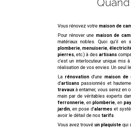
Quand l
Vous rénovez votre
maison de c
Pour rénover une
maison de cam
matériaux nobles. Quoi qu’il en 
plomberie
,
menuiserie
,
électricit
pierres
, etc.) à des
artisans
compét
c’est un interlocuteur unique mis 
réalisation de vos envies. Un seul l
La
rénovation
d’une
maison de
d’
artisans
passionnés et hautement
travaux
à entamer, vous serez en c
main par de véritables experts da
ferronnerie
, en
plomberie
, en
pa
jardin
, en pose d’
alarmes
et syst
avoir le détail de nos
tarifs
.
Vous avez trouvé
un plaquiste
qui 