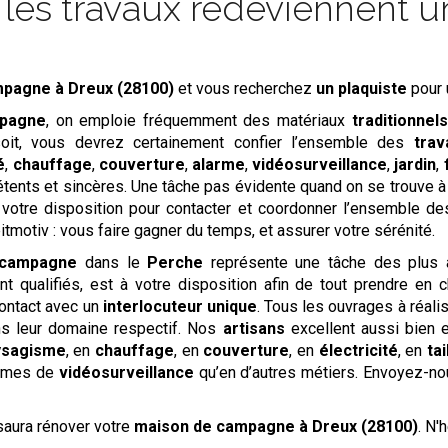
es travaux redeviennent un
ampagne
à Dreux (28100)
et vous recherchez
un plaquiste
pour 
pagne
, on emploie fréquemment des matériaux
traditionnels
soit, vous devrez certainement confier l’ensemble des
trav
é
,
chauffage
,
couverture
,
alarme
,
vidéosurveillance
,
jardin
,
ents et sincères. Une tâche pas évidente quand on se trouve à
à votre disposition pour contacter et coordonner l’ensemble d
eitmotiv : vous faire gagner du temps, et assurer votre sérénité.
 campagne
dans le
Perche
représente une tâche des plus a
 qualifiés, est à votre disposition afin de tout prendre en c
ontact avec un
interlocuteur unique
. Tous les ouvrages à réalis
ns leur domaine respectif. Nos
artisans
excellent aussi bien
ysagisme
, en
chauffage
, en
couverture
, en
électricité
, en
ta
èmes de
vidéosurveillance
qu’en d’autres métiers. Envoyez-n
saura rénover votre
maison de campagne
à Dreux (28100)
. N'