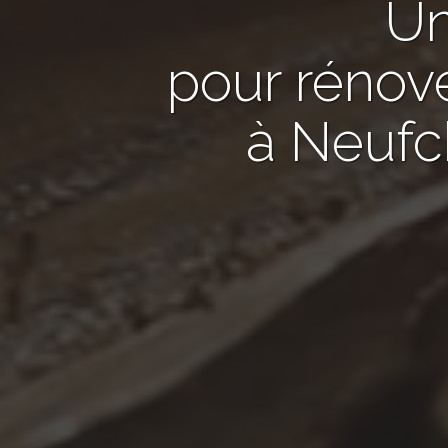
U
pour rénov
à Neufc