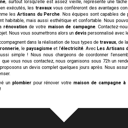
gne
, surtout lorsqu’elle est assez vieille, représente une tâche
bien exécutés, les
travaux
vous confèreront des avantages cons
comme les
Artisans du Perche
. Nos équipes sont capables de 
 habitable, mais aussi esthétique et confortable. Nous pouvo
la
rénovation
de votre
maison de campagne
. Contactez-nou
projet. Nous vous soumettrons alors un
devis
personnalisé avec l
compagnent dans la réalisation de tous types de
travaux
, de l
rronnerie
, le
paysagisme
et l’
électricité
. Avec
Les Artisans 
 aussi simple ! Nous nous chargeons de coordonner l’ensem
rs que vous nous contactez, nous organisons sous 72h un rend
s proposons un devis complet quelques jours après. Nous ass
enser.
uvé un
plombier
pour rénover votre
maison de campagne
à 
!