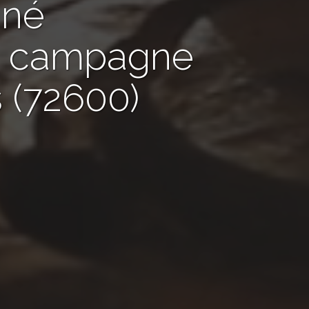
nné
de campagne
 (72600)