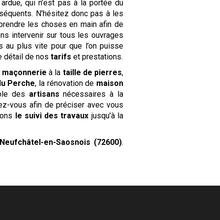
 ardue, qui n’est pas à la portée du
équents. N’hésitez donc pas à les
prendre les choses en main afin de
ns intervenir sur tous les ouvrages
s au plus vite pour que l’on puisse
e détail de nos
tarifs
et prestations.
a
maçonnerie
à la
taille de pierres
,
du Perche
, la rénovation de
maison
ble des
artisans
nécessaires à la
ez-vous afin de préciser avec vous
urons
le suivi des travaux
jusqu’à la
Neufchâtel-en-Saosnois (72600)
.