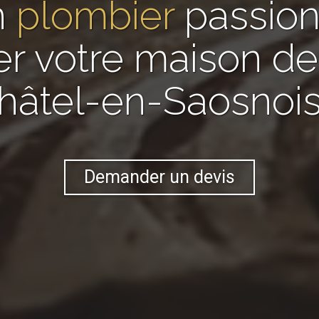
n
plombier
passio
er votre maison 
hâtel-en-Saosnois
Demander un devis