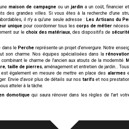
une
maison de campagne
ou un
jardin
a un coût, financier e
ants des grandes villes. Si vous êtes à la recherche d’une stru
bordables, il n’y a qu’une seule adresse :
Les Artisans du P
eur unique
pour coordonner tous les
corps de métier
nécessai
ement sur le
choix des matériaux
, des dispositifs de
sécurit
e
dans le
Perche
représente un projet d’envergure. Notre ensei
 tout son charme. Nos équipes spécialisées dans la
rénovatio
 combinant le charme de l’ancien aux atouts de la modernité.
M
ure
,
taille de pierres
, aménagement et entretien de jardin… Tous
re est également en mesure de mettre en place des
alarmes
e
ger. Envie d’avoir plus de détails sur nos
tarifs
et nos prestati
ous atteler à la tâche.
 en domotique
qui saura rénover dans les règles de l'art vot