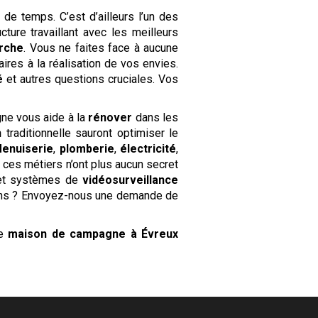
t de temps. C’est d’ailleurs l’un des
cture travaillant avec les meilleurs
erche
. Vous ne faites face à aucune
res à la réalisation de vos envies.
é
et autres questions cruciales. Vos
gne vous aide à la
rénover
dans les
n
traditionnelle sauront optimiser le
enuiserie
,
plomberie
,
électricité
,
 ces métiers n’ont plus aucun secret
t systèmes de
vidéosurveillance
ons ? Envoyez-nous une demande de
re
maison de campagne
à Évreux