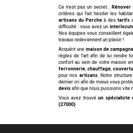
Ce n’est pas un secret…
Rénover
critères qui fait hésiter les habit
artisans du Perche
à des
tarifs
a
difficulté : vous avez un
interlocut
Nos équipes vous conseillent égal
travaux redeviennent un plaisir !
Acquérir une
maison de campagn
règles de l’art afin de lui rendre
confort au sein de votre maison en
ferronnerie
,
chauffage
,
couvert
pour nos
artisans
. Notre structu
dernier cri afin de mieux vous proté
devis
afin que nous puissions vite n
Vous avez trouvé
un spécialiste
(27000)
.