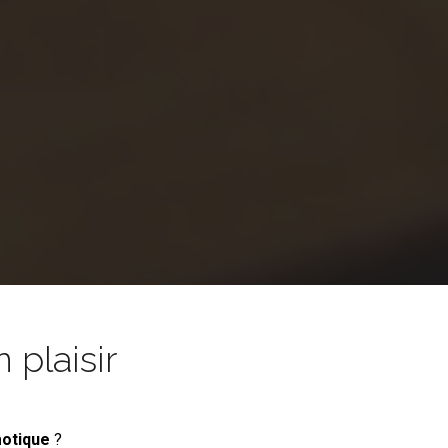
 plaisir
motique
?