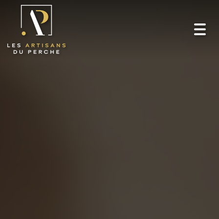
Toggl
navig