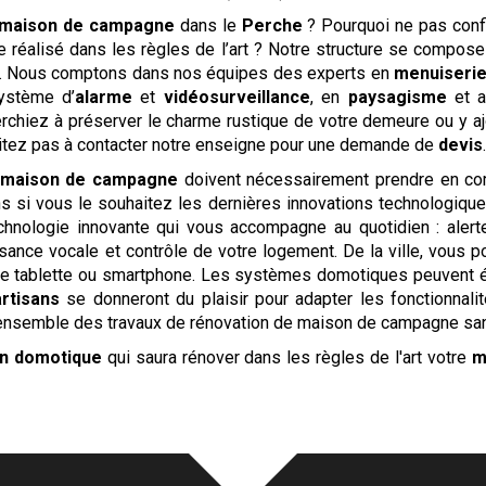
maison de campagne
dans le
Perche
? Pourquoi ne pas conf
ge réalisé dans les règles de l’art ? Notre structure se compo
f. Nous comptons dans nos équipes des experts en
menuiseri
ystème d’
alarme
et
vidéosurveillance
, en
paysagisme
et 
rchiez à préserver le charme rustique de votre demeure ou y a
itez pas à contacter notre enseigne pour une demande de
devis
maison de campagne
doivent nécessairement prendre en com
ns si vous le souhaitez les dernières innovations technologiqu
hnologie innovante qui vous accompagne au quotidien : alerte
sance vocale et contrôle de votre logement. De la ville, vous p
tre tablette ou smartphone. Les systèmes domotiques peuvent é
artisans
se donneront du plaisir pour adapter les fonctionnal
ensemble des travaux de rénovation de maison de campagne sans 
en domotique
qui saura rénover dans les règles de l'art votre
m