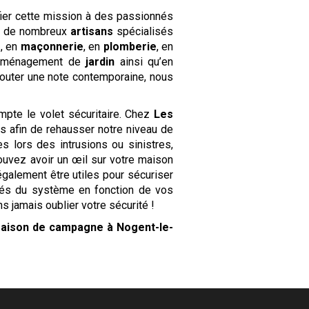
ier cette mission à des passionnés
se de nombreux
artisans
spécialisés
e
, en
maçonnerie
, en
plomberie
, en
aménagement de
jardin
ainsi qu’en
jouter une note contemporaine, nous
.
pte le volet sécuritaire. Chez
Les
es afin de rehausser notre niveau de
s lors des intrusions ou sinistres,
ouvez avoir un œil sur votre maison
galement être utiles pour sécuriser
ités du système en fonction de vos
jamais oublier votre sécurité !
aison de campagne
à Nogent-le-