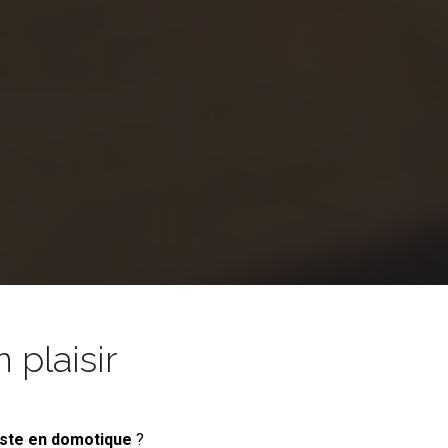
 plaisir
iste en domotique
?