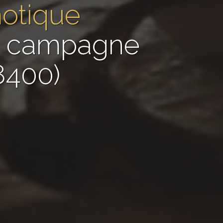
motique
de campagne
8400)