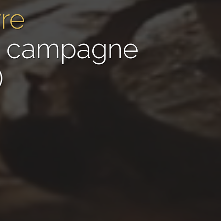
rre
de campagne
)