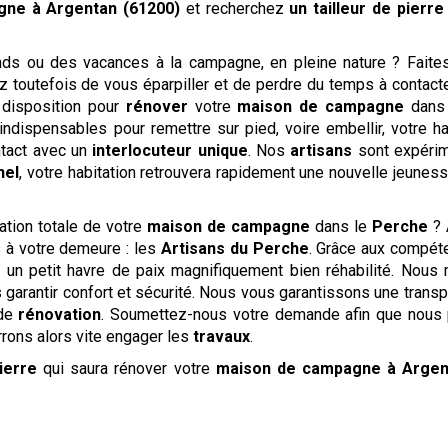
agne
à Argentan (61200)
et recherchez
un tailleur de pierre
 ou des vacances à la campagne, en pleine nature ? Faites 
z toutefois de vous éparpiller et de perdre du temps à contact
 disposition pour
rénover
votre
maison de campagne
dans l
dispensables pour remettre sur pied, voire embellir, votre ha
ntact avec un
interlocuteur unique
. Nos
artisans
sont expérim
nel
, votre habitation retrouvera rapidement une nouvelle jeunes
ation totale de votre
maison de campagne
dans le
Perche
? 
s à votre demeure : les
Artisans du Perche
. Grâce aux compéte
 un petit havre de paix magnifiquement bien réhabilité. Nous 
 garantir confort et sécurité. Nous vous garantissons une transp
 de
rénovation
. Soumettez-nous votre demande afin que nous
rrons alors vite engager les
travaux
.
ierre
qui saura rénover votre
maison de campagne
à Argen