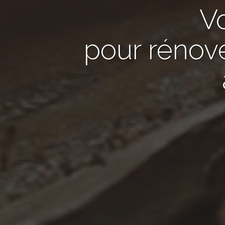
V
pour rénov