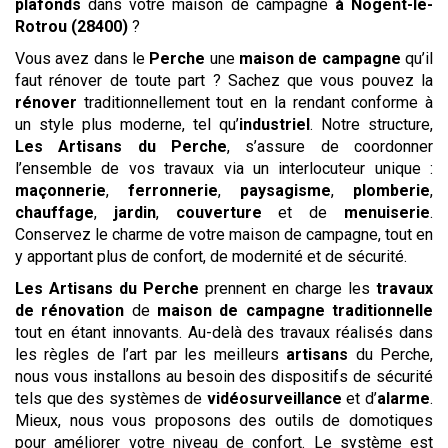
plafonds
dans votre maison de campagne
à Nogent-le-
Rotrou (28400)
?
Vous avez dans le
Perche
une
maison de campagne
qu’il
faut rénover de toute part ? Sachez que vous pouvez la
rénover
traditionnellement tout en la rendant conforme à
un style plus moderne, tel qu’
industriel
. Notre structure,
Les Artisans du Perche
, s’assure de coordonner
l’ensemble de vos travaux via un interlocuteur unique :
maçonnerie
,
ferronnerie
,
paysagisme
,
plomberie
,
chauffage
,
jardin
,
couverture
et de
menuiserie
.
Conservez le charme de votre maison de campagne, tout en
y apportant plus de confort, de modernité et de sécurité.
Les
Artisans du Perche
prennent en charge les
travaux
de rénovation
de
maison de campagne traditionnelle
tout en étant innovants. Au-delà des travaux réalisés dans
les règles de l’art par les meilleurs
artisans
du Perche,
nous vous installons au besoin des dispositifs de sécurité
tels que des systèmes de
vidéosurveillance
et d’
alarme
.
Mieux, nous vous proposons des outils de domotiques
pour améliorer votre niveau de confort. Le système est