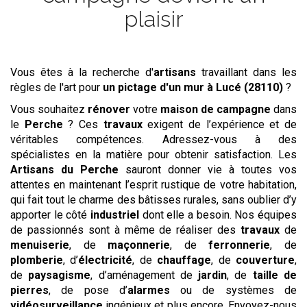
plaisir
Vous êtes à la recherche d'
artisans
travaillant dans les
règles de l'art pour
un pictage d'un mur
à Lucé (28110)
?
Vous souhaitez
rénover
votre
maison de campagne
dans
le
Perche
? Ces
travaux
exigent de l’expérience et de
véritables compétences. Adressez-vous à des
spécialistes en la matière pour obtenir satisfaction. Les
Artisans du Perche
sauront donner vie à toutes vos
attentes en maintenant l’esprit rustique de votre habitation,
qui fait tout le charme des bâtisses rurales, sans oublier d’y
apporter le côté
industriel
dont elle a besoin. Nos équipes
de passionnés sont à même de réaliser des
travaux
de
menuiserie
, de
maçonnerie
, de
ferronnerie
, de
plomberie
, d’
électricité
, de
chauffage
, de
couverture
,
de
paysagisme
, d’aménagement de
jardin
, de
taille de
pierres
, de pose d’
alarmes
ou de systèmes de
vidéosurveillance
ingénieux et plus encore. Envoyez-nous