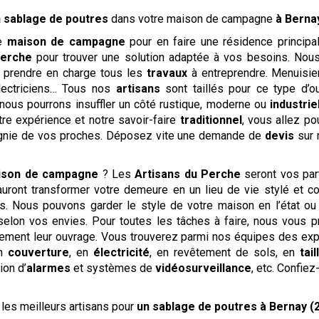
 sablage de poutres
dans votre maison de campagne
à Berna
re
maison de campagne
pour en faire une résidence principa
Perche
pour trouver une solution adaptée à vos besoins. Nou
r prendre en charge tous les
travaux
à entreprendre. Menuisier
 électriciens… Tous nos
artisans
sont taillés pour ce type d’o
nous pourrons insuffler un côté rustique, moderne ou
industrie
otre expérience et notre savoir-faire
traditionnel
, vous allez po
pagnie de vos proches. Déposez vite une demande de
devis
sur 
ison de campagne
? Les
Artisans du Perche
seront vos par
uront transformer votre demeure en un lieu de vie stylé et conf
ts. Nous pouvons garder le style de votre maison en l’état ou
 selon vos envies. Pour toutes les tâches à faire, nous vous p
itement leur ouvrage. Vous trouverez parmi nos équipes des ex
en
couverture
, en
électricité
, en revêtement de sols, en
tai
tion d’
alarmes
et systèmes de
vidéosurveillance
, etc. Confie
les meilleurs artisans pour
un sablage de poutres
à Bernay (