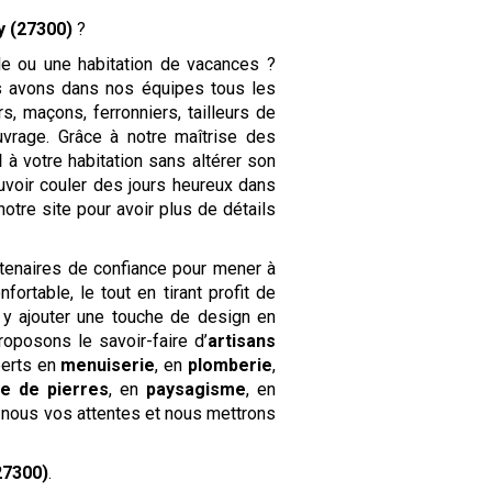
y (27300)
?
le ou une habitation de vacances ?
s avons dans nos équipes tous les
s, maçons, ferronniers, tailleurs de
uvrage. Grâce à notre maîtrise des
l
à votre habitation sans altérer son
uvoir couler des jours heureux dans
notre site pour avoir plus de détails
tenaires de confiance pour mener à
ortable, le tout en tirant profit de
 y ajouter une touche de design en
roposons le savoir-faire d’
artisans
perts en
menuiserie
, en
plomberie
,
lle de pierres
, en
paysagisme
, en
z-nous vos attentes et nous mettrons
27300)
.