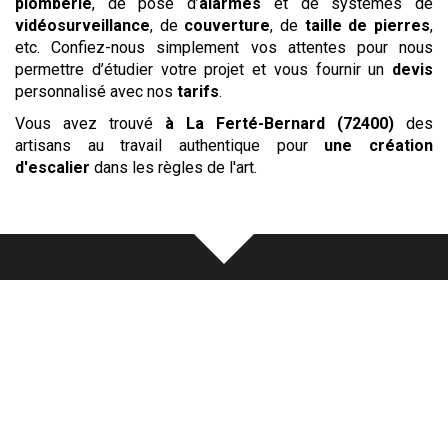
plomberie
, de pose d’
alarmes
et de systèmes de
vidéosurveillance
, de
couverture
, de
taille de pierres
,
etc. Confiez-nous simplement vos attentes pour nous
permettre d’étudier votre projet et vous fournir un
devis
personnalisé avec nos
tarifs
.
Vous avez trouvé
à La Ferté-Bernard (72400)
des
artisans au travail authentique pour
une création
d'escalier
dans les règles de l'art.
Notre
écoute
au cœur de chaque
réalisation