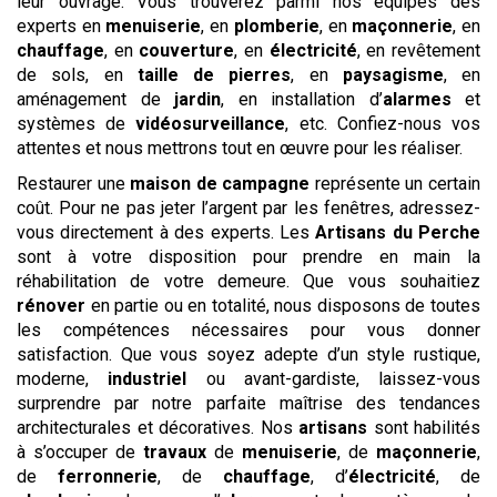
leur ouvrage. Vous trouverez parmi nos équipes des
experts en
menuiserie
, en
plomberie
, en
maçonnerie
, en
chauffage
, en
couverture
, en
électricité
, en revêtement
de sols, en
taille de pierres
, en
paysagisme
, en
aménagement de
jardin
, en installation d’
alarmes
et
systèmes de
vidéosurveillance
, etc. Confiez-nous vos
attentes et nous mettrons tout en œuvre pour les réaliser.
Restaurer une
maison de campagne
représente un certain
coût. Pour ne pas jeter l’argent par les fenêtres, adressez-
vous directement à des experts. Les
Artisans du Perche
sont à votre disposition pour prendre en main la
réhabilitation de votre demeure. Que vous souhaitiez
rénover
en partie ou en totalité, nous disposons de toutes
les compétences nécessaires pour vous donner
satisfaction. Que vous soyez adepte d’un style rustique,
moderne,
industriel
ou avant-gardiste, laissez-vous
surprendre par notre parfaite maîtrise des tendances
architecturales et décoratives. Nos
artisans
sont habilités
à s’occuper de
travaux
de
menuiserie
, de
maçonnerie
,
de
ferronnerie
, de
chauffage
, d’
électricité
, de