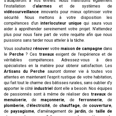
s’adapteront à vos envies. Nous maîtrisons également
l’installation d’
alarmes
et de systèmes de
vidéosurveillance
innovants pour mieux optimiser votre
sécurité. Nous mettons à votre disposition les
compétences d’un
interlocuteur unique
qui saura vous
aider à appréhender sereinement votre projet. N’attendez
plus pour nous faire part de votre requête afin que nous
puissions sans tarder nous atteler à la tâche.
Vous souhaitez
rénover
votre
maison de campagne
dans
le
Perche
? Ces
travaux
exigent de l’expérience et de
véritables compétences. Adressez-vous à des
spécialistes en la matière pour obtenir satisfaction. Les
Artisans du Perche
sauront donner vie à toutes vos
attentes en maintenant l’esprit rustique de votre habitation,
qui fait tout le charme des bâtisses rurales, sans oublier d’y
apporter le côté
industriel
dont elle a besoin. Nos équipes
de passionnés sont à même de réaliser des
travaux
de
menuiserie
, de
maçonnerie
, de
ferronnerie
, de
plomberie
, d’
électricité
, de
chauffage
, de
couverture
,
de
paysagisme
, d’aménagement de
jardin
, de
taille de