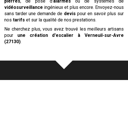
pierres
, de pose d’
alarmes
ou de systèmes de
vidéosurveillance
ingénieux et plus encore. Envoyez-nous
sans tarder une demande de
devis
pour en savoir plus sur
nos
tarifs
et sur la qualité de nos prestations.
Ne cherchez plus, vous avez trouvé les meilleurs artisans
pour
une création d'escalier
à Verneuil-sur-Avre
(27130)
.
Notre
écoute
au cœur de chaque
réalisation