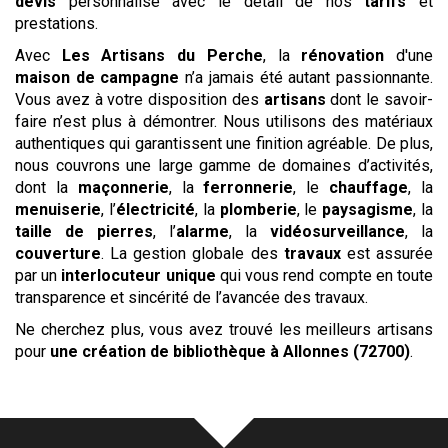
devis
personnalisé avec le détail de nos
tarifs
et
prestations.
Avec
Les
Artisans du Perche
, la
rénovation
d'une
maison de campagne
n’a jamais été autant passionnante.
Vous avez à votre disposition des
artisans
dont le savoir-
faire n’est plus à démontrer. Nous utilisons des matériaux
authentiques qui garantissent une finition agréable. De plus,
nous couvrons une large gamme de domaines d’activités,
dont la
maçonnerie
, la
ferronnerie
, le
chauffage
, la
menuiserie
, l’
électricité
, la
plomberie
, le
paysagisme
, la
taille de pierres
, l’
alarme
, la
vidéosurveillance
, la
couverture
. La gestion globale des
travaux
est assurée
par un
interlocuteur unique
qui vous rend compte en toute
transparence et sincérité de l’avancée des travaux.
Ne cherchez plus, vous avez trouvé les meilleurs artisans
pour
une création de bibliothèque
à Allonnes (72700)
.