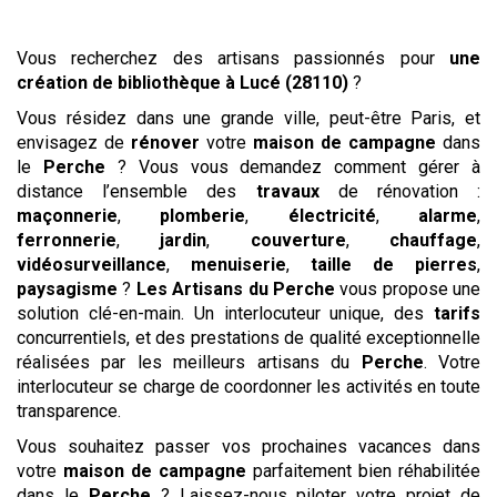
Vous recherchez des artisans passionnés pour
une
création de bibliothèque
à Lucé (28110)
?
Vous résidez dans une grande ville, peut-être Paris, et
envisagez de
rénover
votre
maison de campagne
dans
le
Perche
? Vous vous demandez comment gérer à
distance l’ensemble des
travaux
de rénovation :
maçonnerie
,
plomberie
,
électricité
,
alarme
,
ferronnerie
,
jardin
,
couverture
,
chauffage
,
vidéosurveillance
,
menuiserie
,
taille de pierres
,
paysagisme
?
Les Artisans du Perche
vous propose une
solution clé-en-main. Un interlocuteur unique, des
tarifs
concurrentiels, et des prestations de qualité exceptionnelle
réalisées par les meilleurs artisans du
Perche
. Votre
interlocuteur se charge de coordonner les activités en toute
transparence.
Vous souhaitez passer vos prochaines vacances dans
votre
maison de campagne
parfaitement bien réhabilitée
dans le
Perche
? Laissez-nous piloter votre projet de