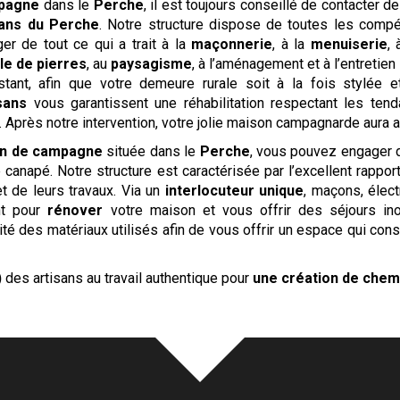
pagne
dans le
Perche
, il est toujours conseillé de contacter
sans du Perche
. Notre structure dispose de toutes les comp
r de tout ce qui a trait à la
maçonnerie
, à la
menuiserie
, 
lle de pierres
, au
paysagisme
, à l’aménagement et à l’entretie
stant, afin que votre demeure rurale soit à la fois stylée et
sans
vous garantissent une réhabilitation respectant les te
. Après notre intervention, votre jolie maison campagnarde aura a
n de campagne
située dans le
Perche
, vous pouvez engager
e canapé. Notre structure est caractérisée par l’excellent rappo
t de leurs travaux. Via un
interlocuteur unique
, maçons, élect
ent pour
rénover
votre maison et vous offrir des séjours in
é des matériaux utilisés afin de vous offrir un espace qui cons
)
des artisans au travail authentique pour
une création de che