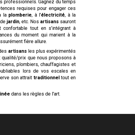
 des professionnels. Gagnez du temps
étences requises pour engager ces
à la
plomberie
, à l’
électricité
, à la
n de
jardin
, etc. Nos
artisans
sauront
 confortable tout en s’intégrant à
ndances du moment qui marient à la
ssurément fière allure.
 des
artisans
les plus expérimentés
rt qualité/prix que nous proposons à
riciens, plombiers, chauffagistes et
oubliables lors de vos escales en
erve son attrait
traditionnel
tout en
minée
dans les règles de l'art.