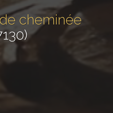
 de cheminée
7130)