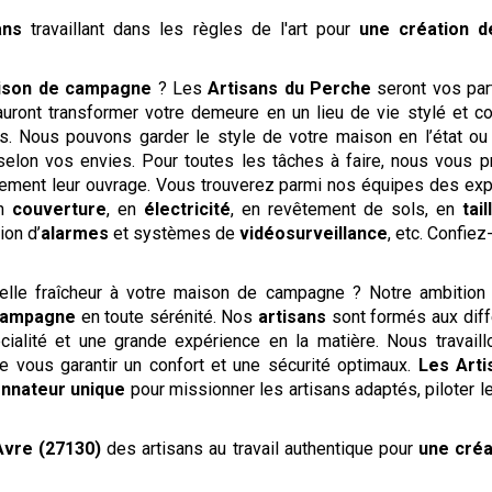
sans
travaillant dans les règles de l'art pour
une création 
ison de campagne
? Les
Artisans du Perche
seront vos par
uront transformer votre demeure en un lieu de vie stylé et conf
ts. Nous pouvons garder le style de votre maison en l’état ou
 selon vos envies. Pour toutes les tâches à faire, nous vous p
itement leur ouvrage. Vous trouverez parmi nos équipes des ex
en
couverture
, en
électricité
, en revêtement de sols, en
tai
tion d’
alarmes
et systèmes de
vidéosurveillance
, etc. Confie
elle fraîcheur à votre maison de campagne ? Notre ambitio
campagne
en toute sérénité. Nos
artisans
sont formés aux diff
écialité et une grande expérience en la matière. Nous travail
e vous garantir un confort et une sécurité optimaux.
Les Art
nnateur unique
pour missionner les artisans adaptés, piloter le
Avre (27130)
des artisans au travail authentique pour
une cré