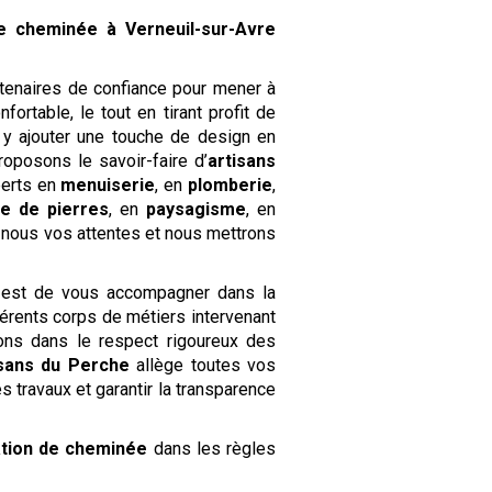
de cheminée
à Verneuil-sur-Avre
tenaires de confiance pour mener à
ortable, le tout en tirant profit de
 y ajouter une touche de design en
roposons le savoir-faire d’
artisans
perts en
menuiserie
, en
plomberie
,
lle de pierres
, en
paysagisme
, en
z-nous vos attentes et nous mettrons
n est de vous accompagner dans la
érents corps de métiers intervenant
lons dans le respect rigoureux des
isans du Perche
allège toutes vos
s travaux et garantir la transparence
ation de cheminée
dans les règles