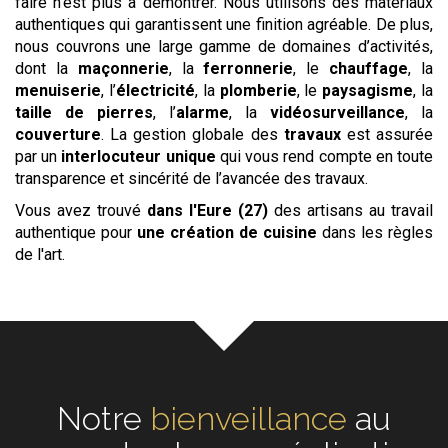
faire n’est plus à démontrer. Nous utilisons des matériaux
authentiques qui garantissent une finition agréable. De plus,
nous couvrons une large gamme de domaines d’activités,
dont la
maçonnerie
, la
ferronnerie
, le
chauffage
, la
menuiserie
, l’
électricité
, la
plomberie
, le
paysagisme
, la
taille de pierres
, l’
alarme
, la
vidéosurveillance
, la
couverture
. La gestion globale des
travaux
est assurée
par un
interlocuteur unique
qui vous rend compte en toute
transparence et sincérité de l’avancée des travaux.
Vous avez trouvé
dans l'Eure (27)
des artisans au travail
authentique pour
une création de cuisine
dans les règles
de l'art.
Notre
écoute
au cœur de