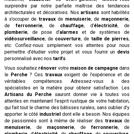
surprendre par notre parfaite maîtrise des tendances
architecturales et décoratives. Nos
artisans
sont habilités
à s’occuper de
travaux
de
menuiserie
, de
maçonnerie
,
de
ferronnerie
, de
chauffage
, d’
électricité
, de
plomberie
, de pose d’
alarmes
et de systèmes de
vidéosurveillance
, de
couverture
, de
taille de pierres
,
etc. Confiez-nous simplement vos attentes pour nous
permettre d’étudier votre projet et vous fournir un
devis
personnalisé avec nos
tarifs
.
Vous souhaitez
rénover
votre
maison de campagne
dans
le
Perche
? Ces
travaux
exigent de l’expérience et de
véritables compétences. Adressez-vous à des
spécialistes en la matière pour obtenir satisfaction. Les
Artisans du Perche
sauront donner vie à toutes vos
attentes en maintenant l’esprit rustique de votre habitation,
qui fait tout le charme des bâtisses rurales, sans oublier d’y
apporter le côté
industriel
dont elle a besoin. Nos équipes
de passionnés sont à même de réaliser des
travaux
de
menuiserie
, de
maçonnerie
, de
ferronnerie
, de
plomberie
, d’
électricité
, de
chauffage
, de
couverture
,