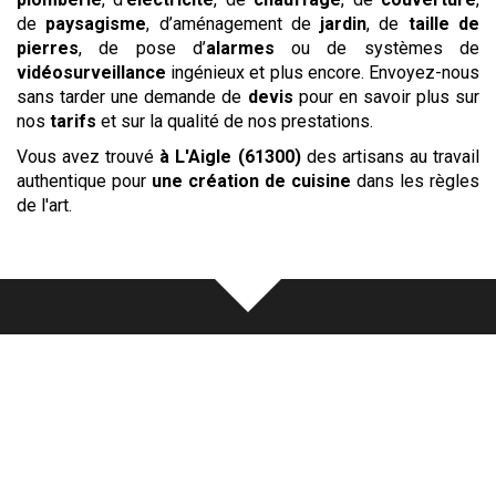
de
paysagisme
, d’aménagement de
jardin
, de
taille de
pierres
, de pose d’
alarmes
ou de systèmes de
vidéosurveillance
ingénieux et plus encore. Envoyez-nous
sans tarder une demande de
devis
pour en savoir plus sur
nos
tarifs
et sur la qualité de nos prestations.
Vous avez trouvé
à L'Aigle (61300)
des artisans au travail
authentique pour
une création de cuisine
dans les règles
de l'art.
Notre
écoute
au cœur de chaque
réalisation