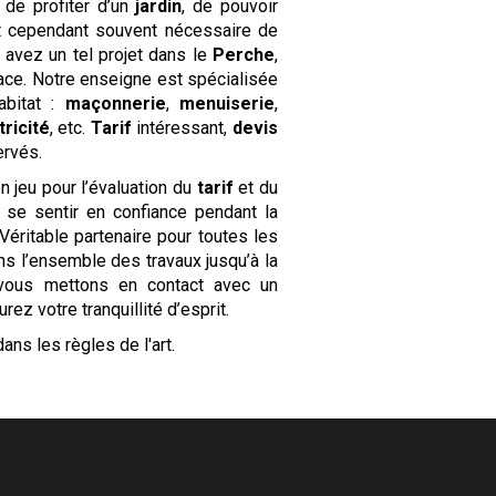
 de profiter d’un
jardin
, de pouvoir
st cependant souvent nécessaire de
 avez un tel projet dans le
Perche
,
lace. Notre enseigne est spécialisée
abitat :
maçonnerie
,
menuiserie
,
tricité
, etc.
Tarif
intéressant,
devis
ervés.
n jeu pour l’évaluation du
tarif
et du
t se sentir en confiance pendant la
Véritable partenaire pour toutes les
ons l’ensemble des travaux jusqu’à la
s vous mettons en contact avec un
z votre tranquillité d’esprit.
dans les règles de l'art.