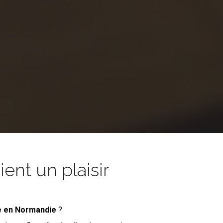
nt un plaisir
e
en Normandie
?