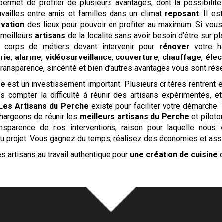
ermet de profiter de plusieurs avantages, dont la possibilité
ouvailles entre amis et familles dans un climat
reposant
. Il e
vation
des lieux pour pouvoir en profiter au maximum. Si vous
 meilleurs
artisans
de la localité sans avoir besoin d’être sur p
s corps de métiers devant intervenir pour
rénover
votre h
rie
,
alarme
,
vidéosurveillance
,
couverture
,
chauffage
,
élec
 transparence, sincérité et bien d’autres avantages vous sont rés
ne
est un investissement important. Plusieurs critères rentrent e
 compter la difficulté à réunir des artisans expérimentés, e
Les Artisans du Perche
existe pour faciliter votre démarche. 
chargeons de réunir les
meilleurs artisans du Perche
et pilot
ansparence de nos interventions, raison pour laquelle nou
du projet. Vous gagnez du temps, réalisez des économies et assure
s artisans au travail authentique pour
une création de cuisine