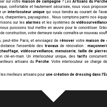
ser sur votre
maison de campagne
? Les
Artisans du Perch
ique, confortable et hautement sécurisée, nous vous proposon
ar un
interlocuteur unique
qui vous tiendra au courant de l’ava
stes, charpentiers, paysagistes… Nous comptons parmi nos équip
s misons sur les
alarmes
et les systèmes de
vidéosurveillanc
e nous puissions tout mettre en œuvre pour le concrétiser. Grâ
de construction, votre demeure rurale connaîtra un nouveau souff
, peut-être Paris, et envisagez de
rénover
votre
maison de
distance l’ensemble des
travaux
de rénovation :
maçonneri
chauffage
,
vidéosurveillance
,
menuiserie
,
taille de pierre
 clé-en-main. Un interlocuteur unique, des
tarifs
concurrenti
meilleurs artisans du
Perche
. Votre interlocuteur se charge d
les meilleurs artisans pour
une création de dressing
dans l'E