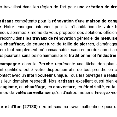
ns
travaillant dans les règles de l'art pour
une création de dr
rtisans
compétents pour la
rénovation
d’une
maison de cam
e
. Notre enseigne intervient pour la réhabilitation de votre h
n, nous sommes à même de vous proposer des solutions efficien
 reconnu dans les
travaux
de
rénovation
générale, de
menuise
de
chauffage
, de
couverture
, de
taille de pierres
, d’aménag
 sera tout simplement méconnaissable, sans en perdre son cha
ous pourrons sans peine harmoniser le
traditionnel
et l’
industrie
 campagne
dans le
Perche
représente une tâche des plus a
 qualifiés, est à votre disposition afin de tout prendre en c
ontact avec un
interlocuteur unique
. Tous les ouvrages à réalis
ns leur domaine respectif. Nos
artisans
excellent aussi bien
ysagisme
, en
chauffage
, en
couverture
, en
électricité
, en
ta
èmes de
vidéosurveillance
qu’en d’autres métiers. Envoyez-n
re et d'Iton (27130)
des artisans au travail authentique pour
u