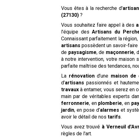
Vous êtes à la recherche d'
artisa
(27130)
?
Vous souhaitez faire appel à des
a
l’équipe des
Artisans du Perch
Connaissant parfaitement la régio
artisans
possèdent un savoir-faire
de
paysagisme
, de
maçonnerie
, 
à notre intervention, votre maison
parfaite maîtrise des tendances, n
La
rénovation
d’une
maison de
d’
artisans
passionnés et hautement
travaux
à entamer, vous serez en c
main par de véritables experts da
ferronnerie
, en
plomberie
, en
pa
jardin
, en pose d’
alarmes
et syst
avoir le détail de nos
tarifs
.
Vous avez trouvé
à Verneuil d'Av
règles de l'art.