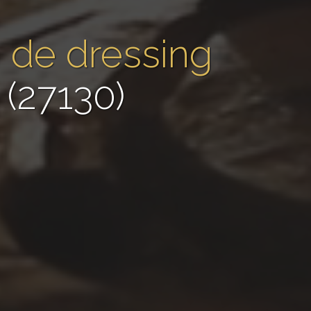
 de dressing
 (27130)