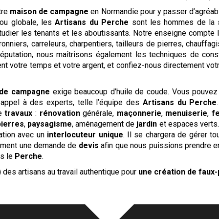
tre
maison de campagne
en Normandie pour y passer d’agréabl
e ou globale, les
Artisans du Perche
sont les hommes de la si
étudier les tenants et les aboutissants. Notre enseigne compte 
onniers, carreleurs, charpentiers, tailleurs de pierres, chauffag
 réputation, nous maîtrisons également les techniques de cons
nt votre temps et votre argent, et confiez-nous directement votre
 de campagne
exige beaucoup d’huile de coude. Vous pouvez
appel à des experts, telle l’équipe des
Artisans du Perche
de
travaux
:
rénovation
générale,
maçonnerie
,
menuiserie
,
f
pierres
,
paysagisme
, aménagement de
jardin
et espaces verts…
ation avec un
interlocuteur unique
. Il se chargera de gérer to
dement une demande de
devis
afin que nous puissions prendre en
s le
Perche
.
)
des artisans au travail authentique pour
une création de faux-