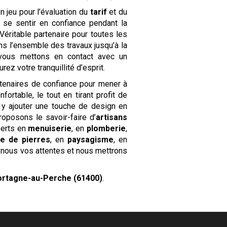
n jeu pour l’évaluation du
tarif
et du
t se sentir en confiance pendant la
Véritable partenaire pour toutes les
ons l’ensemble des travaux jusqu’à la
s vous mettons en contact avec un
z votre tranquillité d’esprit.
tenaires de confiance pour mener à
ortable, le tout en tirant profit de
 y ajouter une touche de design en
roposons le savoir-faire d’
artisans
perts en
menuiserie
, en
plomberie
,
lle de pierres
, en
paysagisme
, en
z-nous vos attentes et nous mettrons
ortagne-au-Perche (61400)
.