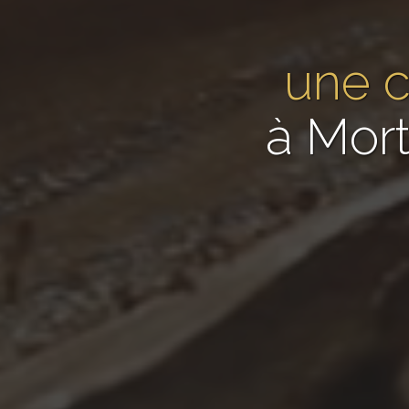
une c
à Mor