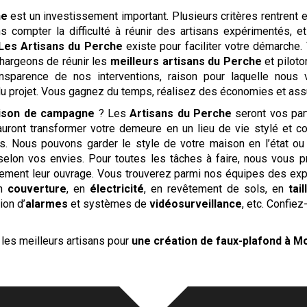
ne
est un investissement important. Plusieurs critères rentrent e
 compter la difficulté à réunir des artisans expérimentés, e
Les Artisans du Perche
existe pour faciliter votre démarche. 
chargeons de réunir les
meilleurs artisans du Perche
et pilot
ansparence de nos interventions, raison pour laquelle nou
du projet. Vous gagnez du temps, réalisez des économies et assure
ison de campagne
? Les
Artisans du Perche
seront vos par
uront transformer votre demeure en un lieu de vie stylé et conf
ts. Nous pouvons garder le style de votre maison en l’état ou
 selon vos envies. Pour toutes les tâches à faire, nous vous p
itement leur ouvrage. Vous trouverez parmi nos équipes des ex
en
couverture
, en
électricité
, en revêtement de sols, en
tai
tion d’
alarmes
et systèmes de
vidéosurveillance
, etc. Confie
les meilleurs artisans pour
une création de faux-plafond
à M