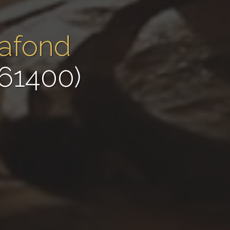
lafond
61400)