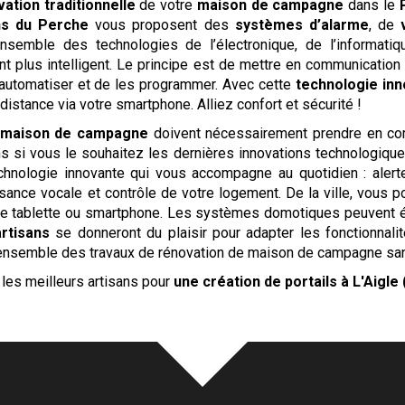
ation traditionnelle
de votre
maison de campagne
dans le
ns du Perche
vous proposent des
systèmes d’alarme
, de
nsemble des technologies de l’électronique, de l’informati
t plus intelligent. Le principe est de mettre en communicatio
s automatiser et de les programmer. Avec cette
technologie in
istance via votre smartphone. Alliez confort et sécurité !
maison de campagne
doivent nécessairement prendre en com
ns si vous le souhaitez les dernières innovations technologiqu
hnologie innovante qui vous accompagne au quotidien : alerte
sance vocale et contrôle de votre logement. De la ville, vous p
tre tablette ou smartphone. Les systèmes domotiques peuvent é
artisans
se donneront du plaisir pour adapter les fonctionnal
ensemble des travaux de rénovation de maison de campagne sans 
les meilleurs artisans pour
une création de portails
à L'Aigle