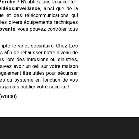
Perche
? N’oubliez pas la sécurité !
vidéosurveillance
, ainsi que de la
que et des télécommunications qui
n les divers équipements techniques
novante
, vous pouvez contrôler tous
pte le volet sécuritaire. Chez
Les
es afin de rehausser notre niveau de
s lors des intrusions ou sinistres,
ouvez avoir un œil sur votre maison
galement être utiles pour sécuriser
ités du système en fonction de vos
jamais oublier votre sécurité !
 (61300)
.