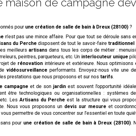
e maison de campagne devie
ionnés pour
une création de salle de bain
à Dreux (28100)
?
ne
n’est pas une mince affaire. Pour que tout se déroule sans 
tisans du Perche
disposent de tout le savoir-faire
traditionnel
 les meilleurs
artisans
dans tous les corps de métier : menuisie
rreleurs, peintres, parqueteurs, etc. Un
interlocuteur unique
pil
rojet de
rénovation
intérieure et extérieure. Nous optimisons 
 de
vidéosurveillance
performants. Envoyez-nous vite une 
des prestations que nous proposons et sur nos
tarifs
.
de campagne
et de son
jardin
est souvent l’opportunité idéale
vent être technologiques ou organisationnelles : systèmes 
 etc. Les
Artisans du Perche
est la structure qui vous prop
xte. Nous vous proposons un
devis
sur mesure
et coordonn
vous permettre de vous concentrer sur l’essentiel en toute quié
tisans pour
une création de salle de bain
à Dreux (28100)
. 