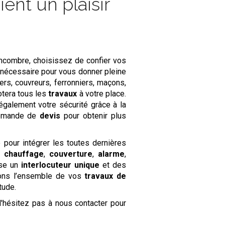
nt un plaisir
encombre, choisissez de confier vos
nécessaire pour vous donner pleine
rs, couvreurs, ferronniers, maçons,
otera tous les
travaux
à votre place.
également votre sécurité grâce à la
demande de
devis
pour obtenir plus
 pour intégrer les toutes dernières
de
chauffage
,
couverture
,
alarme
,
ose un
interlocuteur unique
et des
ons l’ensemble de vos
travaux de
tude.
N'hésitez pas à nous contacter pour