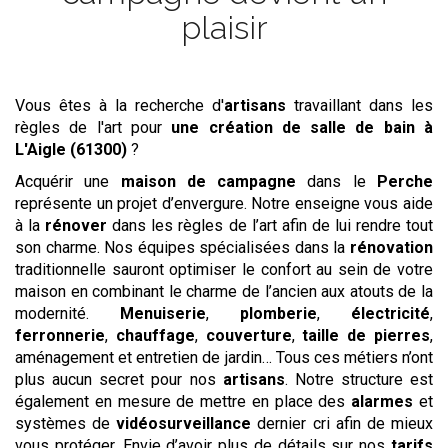
plaisir
Vous êtes à la recherche d'
artisans
travaillant dans les
règles de l'art pour
une création de salle de bain
à
L'Aigle (61300)
?
Acquérir une
maison de campagne
dans le
Perche
représente un projet d’envergure. Notre enseigne vous aide
à la
rénover
dans les règles de l’art afin de lui rendre tout
son charme. Nos équipes spécialisées dans la
rénovation
traditionnelle sauront optimiser le confort au sein de votre
maison en combinant le charme de l’ancien aux atouts de la
modernité.
Menuiserie
,
plomberie
,
électricité
,
ferronnerie
,
chauffage
,
couverture
,
taille de pierres
,
aménagement et entretien de jardin… Tous ces métiers n’ont
plus aucun secret pour nos
artisans
. Notre structure est
également en mesure de mettre en place des
alarmes
et
systèmes de
vidéosurveillance
dernier cri afin de mieux
vous protéger. Envie d’avoir plus de détails sur nos
tarifs