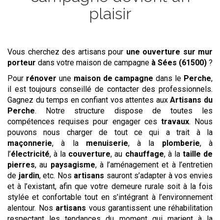
plaisir
Vous cherchez des artisans pour
une ouverture sur mur
porteur
dans votre maison de campagne
à Sées (61500)
?
Pour
rénover
une
maison de campagne
dans le
Perche
,
il est toujours conseillé de contacter des professionnels.
Gagnez du temps en confiant vos attentes aux
Artisans du
Perche
. Notre structure dispose de toutes les
compétences requises pour engager ces
travaux
. Nous
pouvons nous charger de tout ce qui a trait à la
maçonnerie
, à la
menuiserie
, à la
plomberie
, à
l’
électricité
, à la
couverture
, au
chauffage
, à la
taille de
pierres
, au
paysagisme
, à l’aménagement et à l’entretien
de
jardin
, etc. Nos
artisans
sauront s’adapter à vos envies
et à l’existant, afin que votre demeure rurale soit à la fois
stylée et confortable tout en s’intégrant à l’environnement
alentour. Nos
artisans
vous garantissent une réhabilitation
respectant les tendances du moment qui marient à la