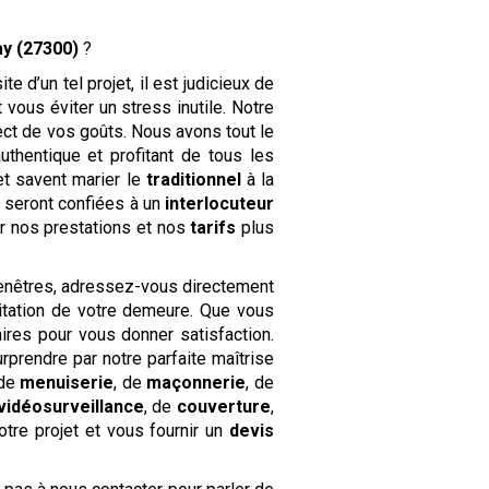
ay (27300)
?
 d’un tel projet, il est judicieux de
vous éviter un stress inutile. Notre
ct de vos goûts. Nous avons tout le
uthentique et profitant de tous les
et savent marier le
traditionnel
à la
x
seront confiées à un
interlocuteur
r nos prestations et nos
tarifs
plus
 fenêtres, adressez-vous directement
litation de votre demeure. Que vous
res pour vous donner satisfaction.
rprendre par notre parfaite maîtrise
de
menuiserie
, de
maçonnerie
, de
vidéosurveillance
, de
couverture
,
tre projet et vous fournir un
devis