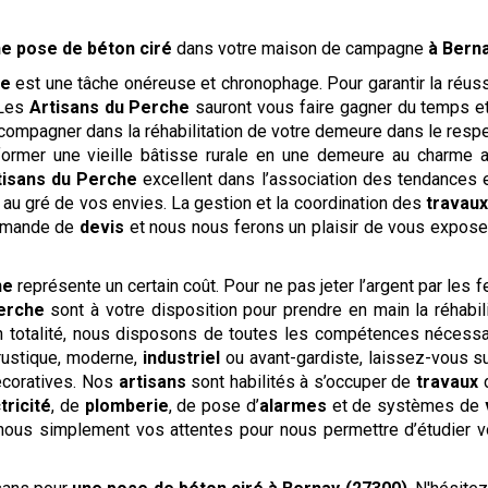
e pose de béton ciré
dans votre maison de campagne
à Bern
ne
est une tâche onéreuse et chronophage. Pour garantir la réussite
 Les
Artisans du Perche
sauront vous faire gagner du temps et 
compagner dans la réhabilitation de votre demeure dans le respe
former une vieille bâtisse rurale en une demeure au charme a
tisans du Perche
excellent dans l’association des tendances 
, au gré de vos envies. La gestion et la coordination des
travau
demande de
devis
et nous nous ferons un plaisir de vous expose
ne
représente un certain coût. Pour ne pas jeter l’argent par les
erche
sont à votre disposition pour prendre en main la réhabi
n totalité, nous disposons de toutes les compétences nécessai
rustique, moderne,
industriel
ou avant-gardiste, laissez-vous su
écoratives. Nos
artisans
sont habilités à s’occuper de
travaux
tricité
, de
plomberie
, de pose d’
alarmes
et de systèmes de
-nous simplement vos attentes pour nous permettre d’étudier vo