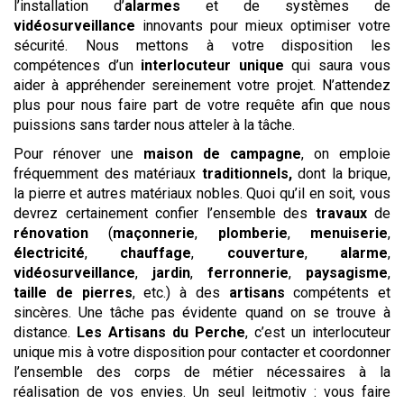
l’installation d’
alarmes
et de systèmes de
vidéosurveillance
innovants pour mieux optimiser votre
sécurité. Nous mettons à votre disposition les
compétences d’un
interlocuteur unique
qui saura vous
aider à appréhender sereinement votre projet. N’attendez
plus pour nous faire part de votre requête afin que nous
puissions sans tarder nous atteler à la tâche.
Pour rénover une
maison de campagne
, on emploie
fréquemment des matériaux
traditionnels,
dont la brique,
la pierre et autres matériaux nobles. Quoi qu’il en soit, vous
devrez certainement confier l’ensemble des
travaux
de
rénovation
(
maçonnerie
,
plomberie
,
menuiserie
,
électricité
,
chauffage
,
couverture
,
alarme
,
vidéosurveillance
,
jardin
,
ferronnerie
,
paysagisme
,
taille de pierres
, etc.) à des
artisans
compétents et
sincères. Une tâche pas évidente quand on se trouve à
distance.
Les Artisans du Perche
, c’est un interlocuteur
unique mis à votre disposition pour contacter et coordonner
l’ensemble des corps de métier nécessaires à la
réalisation de vos envies. Un seul leitmotiv : vous faire