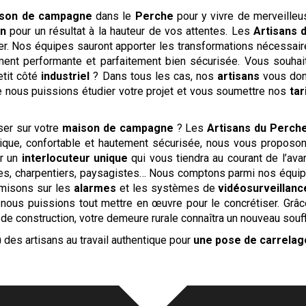
son de campagne
dans le
Perche
pour y vivre de merveilleu
on
pour un résultat à la hauteur de vos attentes. Les
Artisans 
ier. Nos équipes sauront apporter les transformations nécessai
ment performante et parfaitement bien sécurisée. Vous souhai
etit côté
industriel
? Dans tous les cas, nos
artisans
vous don
e nous puissions étudier votre projet et vous soumettre nos
tar
ser sur votre
maison de campagne
? Les
Artisans du Perch
ique, confortable et hautement sécurisée, nous vous proposon
ar un
interlocuteur unique
qui vous tiendra au courant de l’ava
stes, charpentiers, paysagistes… Nous comptons parmi nos équip
s misons sur les
alarmes
et les systèmes de
vidéosurveillanc
e nous puissions tout mettre en œuvre pour le concrétiser. Grâ
de construction, votre demeure rurale connaîtra un nouveau souff
)
des artisans au travail authentique pour
une pose de carrelag