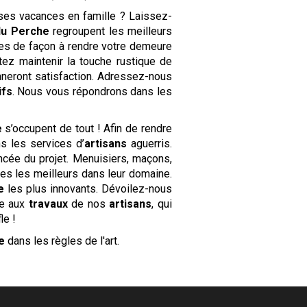
ses vacances en famille ? Laissez-
du Perche
regroupent les meilleurs
res de façon à rendre votre demeure
tez maintenir la touche rustique de
neront satisfaction. Adressez-nous
ifs
. Nous vous répondrons dans les
e
s’occupent de tout ! Afin de rendre
s les services d’
artisans
aguerris.
ncée du projet. Menuisiers, maçons,
es les meilleurs dans leur domaine.
e
les plus innovants. Dévoilez-nous
ce aux
travaux
de nos
artisans
, qui
le !
e
dans les règles de l'art.