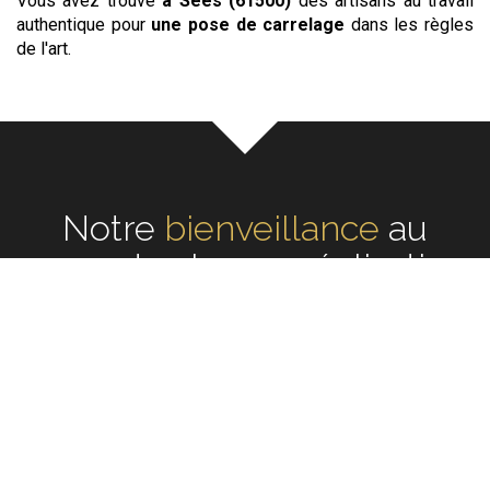
Vous avez trouvé
à Sées (61500)
des artisans au travail
authentique pour
une pose de carrelage
dans les règles
de l'art.
Notre
écoute
au cœur de
chaque réalisation