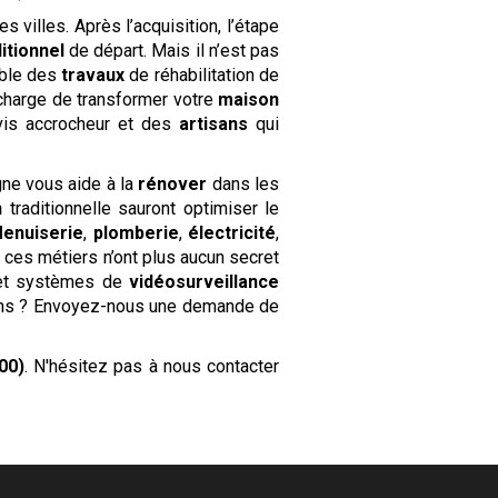
s villes. Après l’acquisition, l’étape
itionnel
de départ. Mais il n’est pas
mble des
travaux
de réhabilitation de
charge de transformer votre
maison
vis accrocheur et des
artisans
qui
gne vous aide à la
rénover
dans les
n
traditionnelle sauront optimiser le
enuiserie
,
plomberie
,
électricité
,
 ces métiers n’ont plus aucun secret
t systèmes de
vidéosurveillance
ons ? Envoyez-nous une demande de
00)
. N'hésitez pas à nous contacter