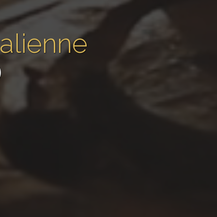
talienne
)