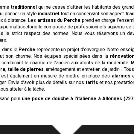
harme
traditionnel
qui ne cesse d’attirer les habitants des grande
lui donner un style
industriel
tout en conservant son aspect
trad
ux à distance. Les
artisans du Perche
prend en charge l’ense
uipe multisectorielle composée de professionnels aguerris se 
s le strict respect des normes. Nous vous réservons un de
ire.
e
dans le
Perche
représente un projet d’envergure. Notre ensei
 tout son charme. Nos équipes spécialisées dans la
rénovatio
 combinant le charme de l’ancien aux atouts de la modernité.
M
ure
,
taille de pierres
, aménagement et entretien de jardin… Tous
re est également en mesure de mettre en place des
alarmes
e
ger. Envie d’avoir plus de détails sur nos
tarifs
et nos prestati
ous atteler à la tâche.
isans pour
une pose de douche à l'italienne
à Allonnes (727