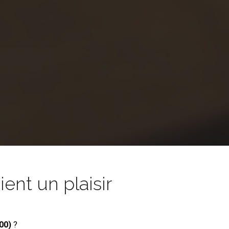
nt un plaisir
00)
?