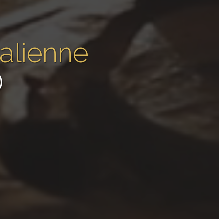
talienne
)