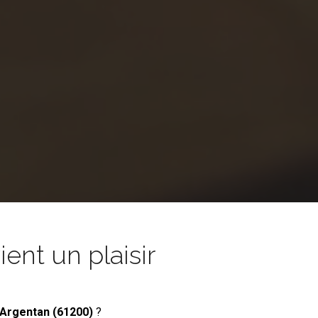
nt un plaisir
 Argentan (61200)
?