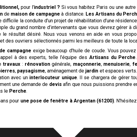
ditionnel,
pour l’
industriel ?
Si vous habitez Paris ou une autre g
on
de
maison de campagne
à distance.
Les Artisans du Perc
difficile la conduite d’un projet de réhabilitation d’une résidenc
xemple du grand nombre d’intervenants que vous devrez gérer à dis
 le résultat désiré. Nous vous venons en aide en vous prop
et des ouvriers sélectionnés parmi les meilleurs de toute la loc
 de campagne
exige beaucoup d’huile de coude. Vous pouvez
appel à des experts, telle l’équipe des
Artisans du Perche
de
travaux
:
rénovation
générale,
maçonnerie
,
menuiserie
,
f
pierres
,
paysagisme
, aménagement de
jardin
et espaces verts…
ation avec un
interlocuteur unique
. Il se chargera de gérer to
dement une demande de
devis
afin que nous puissions prendre en
s le
Perche
.
isans pour
une pose de fenêtre
à Argentan (61200)
. N'hésite