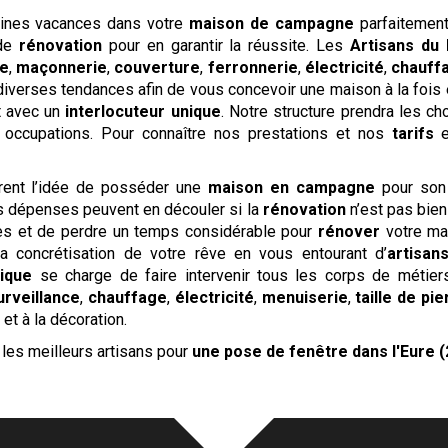
aines vacances dans votre
maison de campagne
parfaitement
 de
rénovation
pour en garantir la réussite. Les
Artisans du
ie
,
maçonnerie
,
couverture
,
ferronnerie
,
électricité
,
chauff
iverses tendances afin de vous concevoir une maison à la fois 
t avec un
interlocuteur unique
. Notre structure prendra les c
s occupations. Pour connaître nos prestations et nos
tarifs
e
ent l’idée de posséder une
maison en campagne
pour so
es dépenses peuvent en découler si la
rénovation
n’est pas bien
es et de perdre un temps considérable pour
rénover
votre ma
concrétisation de votre rêve en vous entourant d’
artisan
nique
se charge de faire intervenir tous les corps de métiers
urveillance
,
chauffage
,
électricité
,
menuiserie
,
taille de pi
t à la décoration.
les meilleurs artisans pour
une pose de fenêtre
dans l'Eure (