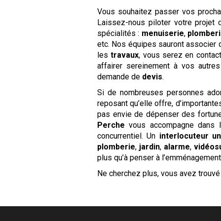
Vous souhaitez passer vos proch
Laissez-nous piloter votre projet
spécialités :
menuiserie
,
plomber
etc. Nos équipes sauront associer d
les
travaux
, vous serez en contac
affairer sereinement à vos autre
demande de
devis
.
Si de nombreuses personnes ador
reposant qu’elle offre, d’important
pas envie de dépenser des fortun
Perche
vous accompagne dans la 
concurrentiel. Un
interlocuteur u
plomberie
,
jardin
,
alarme
,
vidéos
plus qu’à penser à l’emménagement e
Ne cherchez plus, vous avez trouvé 