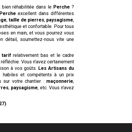
 bien réhabilitée dans le
Perche
?
 Perche
excellent dans différentes
age
,
taille de pierres
,
paysagisme
,
esthétique et confortable. Pour tous
hoses en main, et vous pourrez vous
n détail, soumettez-nous vite une
n
tarif
relativement bas et le cadre
 réfléchie. Vous n’avez certainement
ison à vos goûts.
Les Artisans du
s
habiles et compétents à un prix
 sur votre chantier :
maçonnerie
,
erres
,
paysagisme
, etc. Vous n’avez
27)
.