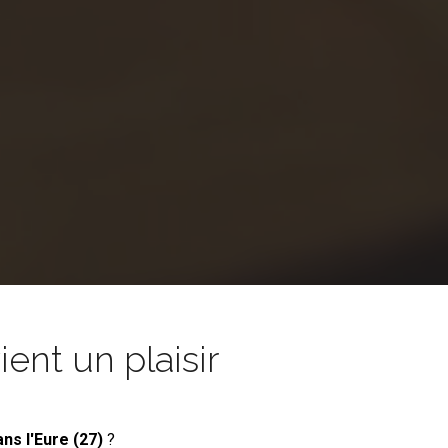
nt un plaisir
ans l'Eure (27)
?