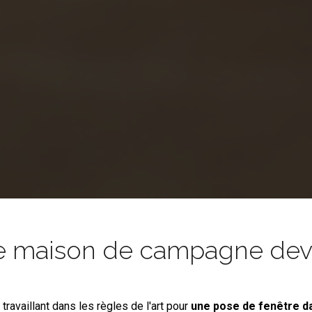
e maison de campagne devie
s
travaillant dans les règles de l'art pour
une pose de fenêtre
d